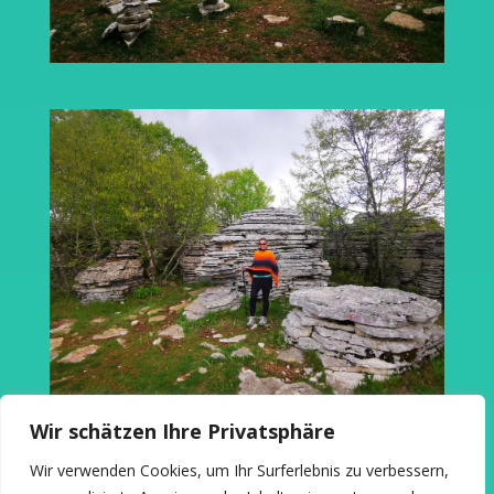
Wir schätzen Ihre Privatsphäre
Wir verwenden Cookies, um Ihr Surferlebnis zu verbessern,
1
2
3
4
Weiter