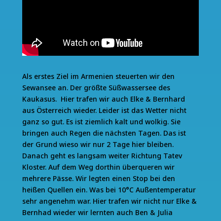
Als erstes Ziel im Armenien steuerten wir den
Sewansee an. Der größte Süßwassersee des
Kaukasus. Hier trafen wir auch Elke & Bernhard
aus Österreich wieder. Leider ist das Wetter nicht
ganz so gut. Es ist ziemlich kalt und wolkig. Sie
bringen auch Regen die nächsten Tagen. Das ist
der Grund wieso wir nur 2 Tage hier bleiben.
Danach geht es langsam weiter Richtung Tatev
Kloster. Auf dem Weg dorthin überqueren wir
mehrere Pässe. Wir legten einen Stop bei den
heißen Quellen ein. Was bei 10°C Außentemperatur
sehr angenehm war. Hier trafen wir nicht nur Elke &
Bernhad wieder wir lernten auch Ben & Julia