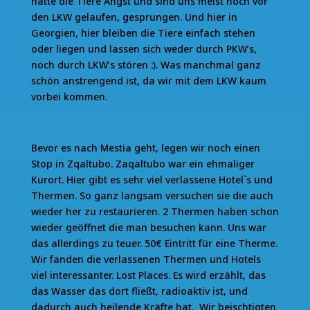
hatte die Tiere Angst und sind uns meist noch vor
den LKW gelaufen, gesprungen. Und hier in
Georgien, hier bleiben die Tiere einfach stehen
oder liegen und lassen sich weder durch PKW’s,
noch durch LKW’s stören :). Was manchmal ganz
schön anstrengend ist, da wir mit dem LKW kaum
vorbei kommen.
Bevor es nach Mestia geht, legen wir noch einen
Stop in Zqaltubo. Zaqaltubo war ein ehmaliger
Kurort. Hier gibt es sehr viel verlassene Hotel`s und
Thermen. So ganz langsam versuchen sie die auch
wieder her zu restaurieren. 2 Thermen haben schon
wieder geöffnet die man besuchen kann. Uns war
das allerdings zu teuer. 50€ Eintritt für eine Therme.
Wir fanden die verlassenen Thermen und Hotels
viel interessanter. Lost Places. Es wird erzählt, das
das Wasser das dort fließt, radioaktiv ist, und
dadurch auch heilende Kräfte hat. Wir beischtigten